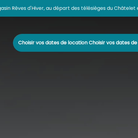
in Rêves d'Hiver, au départ des télésièges du Châtelet et 
Choisir vos dates de location
Choisir vos dates de