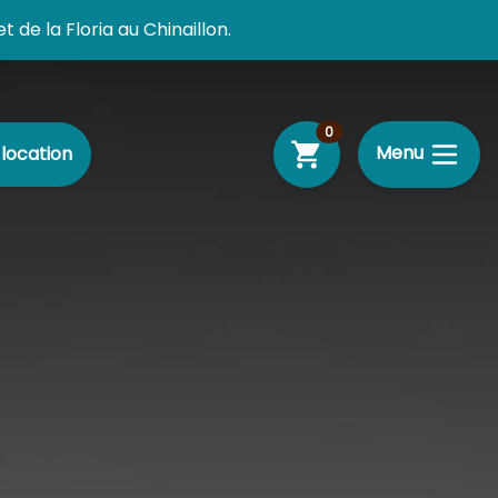
de la Floria au Chinaillon.
equipments
0
Menu
 location